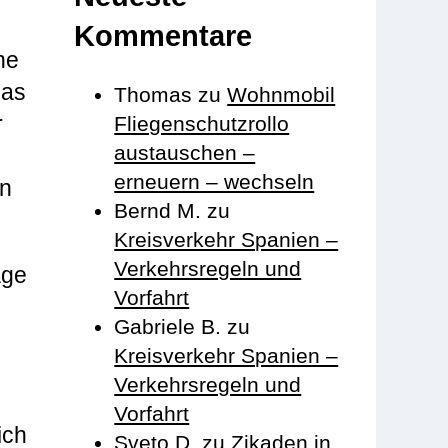
Kommentare
ne
das
Thomas
zu
Wohnmobil
r
Fliegenschutzrollo
austauschen –
erneuern – wechseln
en
Bernd M.
zu
Kreisverkehr Spanien –
Verkehrsregeln und
age
Vorfahrt
Gabriele B.
zu
Kreisverkehr Spanien –
Verkehrsregeln und
Vorfahrt
ich
Sveto D.
zu
Zikaden in