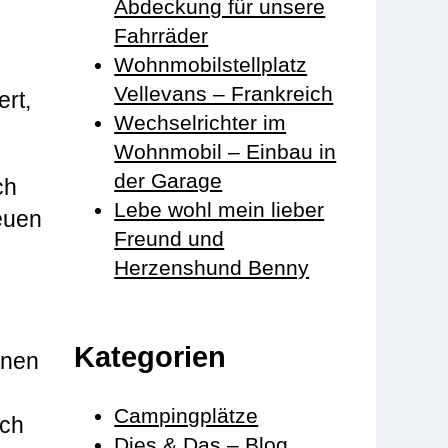
Abdeckung für unsere
Fahrräder
Wohnmobilstellplatz
Vellevans – Frankreich
ert,
Wechselrichter im
Wohnmobil – Einbau in
der Garage
ch
Lebe wohl mein lieber
euen
Freund und
Herzenshund Benny
Kategorien
inen
Campingplätze
ach
Dies & Das – Blog