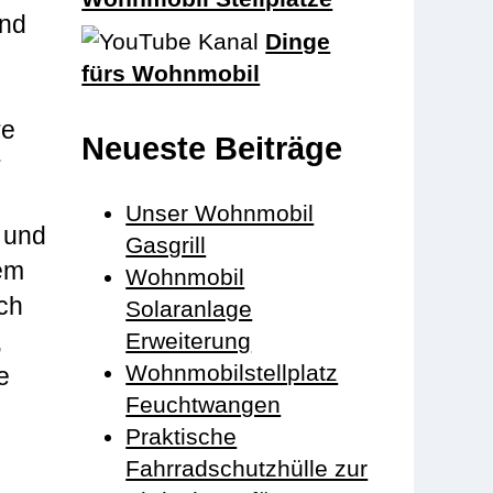
ind
Dinge
fürs Wohnmobil
re
Neueste Beiträge
r
Unser Wohnmobil
 und
Gasgrill
rem
Wohnmobil
ch
Solaranlage
,
Erweiterung
Wohnmobilstellplatz
e
Feuchtwangen
Praktische
Fahrradschutzhülle zur