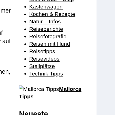
Kastenwagen
mmer
Kochen & Rezepte
Natur – Infos
Reiseberichte
f
Reisefotografie
 auf
Reisen mit Hund
Reisetipps
Reisevideos
Stellplätze
nen,
Technik Tipps
Mallorca
s
Tipps
Neueste