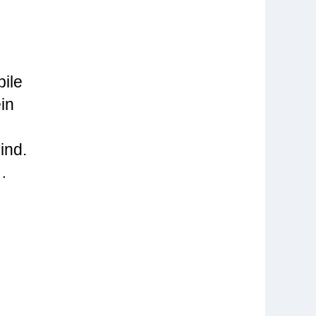
bile
in
ind.
…