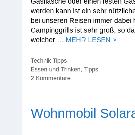
Gasflasche oder einen festen G
werden kann ist ein sehr nützlic
bei unseren Reisen immer dabei 
Campinggrills ist sehr groß, so d
welcher …
MEHR LESEN >
Kategorien
Technik Tipps
Schlagwörter
Essen und Trinken
,
Tipps
2 Kommentare
Wohnmobil Solara