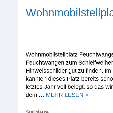
Wohnmobilstellpl
Wohnmobilstellplatz Feuchtwange
Feuchtwangen zum Schleifweiher b
Hinweisschilder gut zu finden. I
kannten dieses Platz bereits scho
letztes Jahr voll belegt, so das w
dem …
MEHR LESEN >
Kategorien
Stellplätze