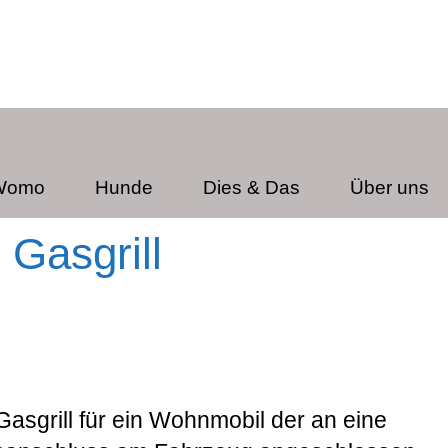
 Womo
Hunde
Dies & Das
Über uns
Gasgrill
asgrill für ein Wohnmobil der an eine