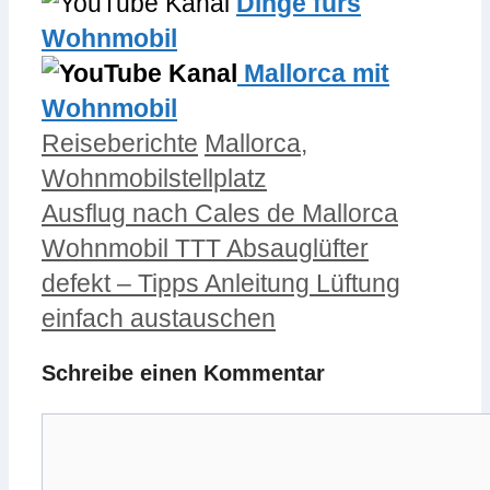
Dinge fürs
Wohnmobil
Mallorca mit
Wohnmobil
Kategorien
Schlagwörter
Reiseberichte
Mallorca
,
Wohnmobilstellplatz
Ausflug nach Cales de Mallorca
Wohnmobil TTT Absauglüfter
defekt – Tipps Anleitung Lüftung
einfach austauschen
Schreibe einen Kommentar
Kommentar