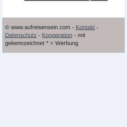
© www.aufreisensein.com -
Kontakt
-
Datenschutz
-
Kooperation
- mit
gekennzeichnet * = Werbung