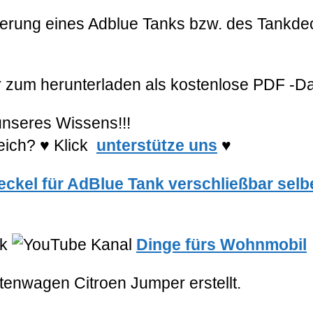
herung eines Adblue Tanks bzw. des Tankde
er zum herunterladen als kostenlose PDF -Da
nseres Wissens!!!
reich?
♥
Klick
unterstütze uns
♥
ckel für AdBlue Tank verschließbar selb
ck
Dinge fürs Wohnmobil
enwagen Citroen Jumper erstellt.