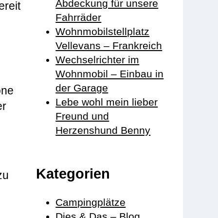
Abdeckung für unsere
reit
Fahrräder
Wohnmobilstellplatz
Vellevans – Frankreich
Wechselrichter im
Wohnmobil – Einbau in
der Garage
one
Lebe wohl mein lieber
er
Freund und
Herzenshund Benny
Kategorien
zu
Campingplätze
Dies & Das – Blog