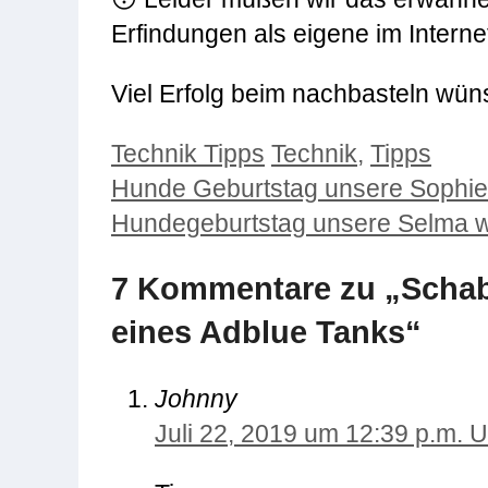
Erfindungen als eigene im Inter
Viel Erfolg beim nachbasteln wü
Kategorien
Schlagwörter
Technik Tipps
Technik
,
Tipps
Hunde Geburtstag unsere Sophie 
Hundegeburtstag unsere Selma wi
7 Kommentare zu „Schabl
eines Adblue Tanks“
Johnny
Juli 22, 2019 um 12:39 p.m. U