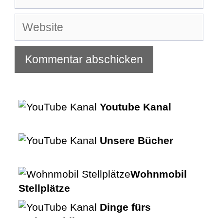
Mail-
Adresse
Website
Youtube Kanal
Unsere Bücher
Wohnmobil
Stellplätze
Dinge fürs