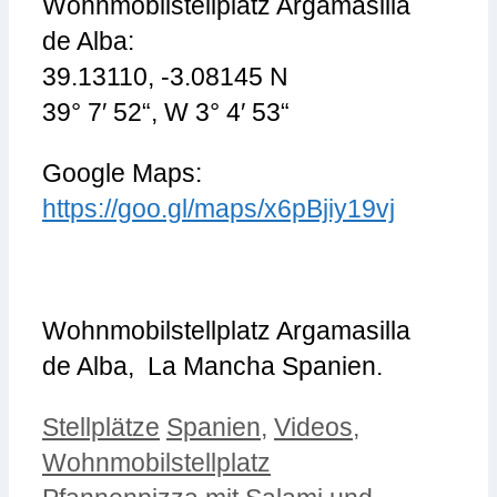
Wohnmobilstellplatz Argamasilla
de Alba:
39.13110, -3.08145 N
39° 7′ 52“, W 3° 4′ 53“
Google Maps:
https://goo.gl/maps/x6pBjiy19vj
Wohnmobilstellplatz Argamasilla
de Alba, La Mancha Spanien.
Kategorien
Schlagwörter
Stellplätze
Spanien
,
Videos
,
Wohnmobilstellplatz