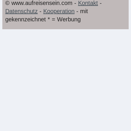
© www.aufreisensein.com -
Kontakt
-
Datenschutz
-
Kooperation
- mit
gekennzeichnet * = Werbung