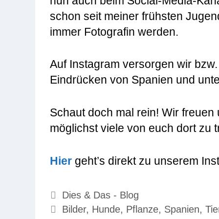
nun auch beim Social-Media-Kanal
schon seit meiner frühsten Jugend
immer Fotografin werden.
Auf Instagram versorgen wir bzw.
Eindrücken von Spanien und unte
Schaut doch mal rein! Wir freuen 
möglichst viele von euch dort zu t
Hier
geht’s direkt zu unserem I
Kategorien
Dies & Das - Blog
Schlagwörter
Bilder
,
Hunde
,
Pflanze
,
Spanien
,
Tie