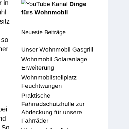
 in
Dinge
uhl
fürs Wohnmobil
sitz
Neueste Beiträge
 so
ner
Unser Wohnmobil Gasgrill
Wohnmobil Solaranlage
Erweiterung
Wohnmobilstellplatz
Feuchtwangen
Praktische
Fahrradschutzhülle zur
bei
Abdeckung für unsere
nd
Fahrräder
. So