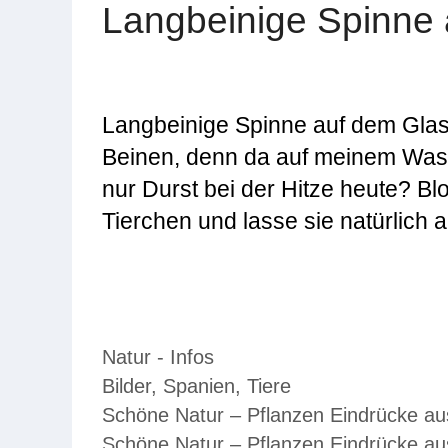
Langbeinige Spinne 
Langbeinige Spinne auf dem Glas
Beinen, denn da auf meinem Wass
nur Durst bei der Hitze heute? Bl
Tierchen und lasse sie natürlich
Kategorien
Natur - Infos
Schlagwörter
Bilder
,
Spanien
,
Tiere
Schöne Natur – Pflanzen Eindrücke aus
Schöne Natur – Pflanzen Eindrücke aus