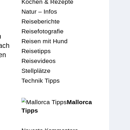
Kochen & Rezepte
Natur – Infos
Reiseberichte
Reisefotografie
n
Reisen mit Hund
ach
Reisetipps
hen
Reisevideos
Stellplätze
Technik Tipps
Mallorca
Tipps