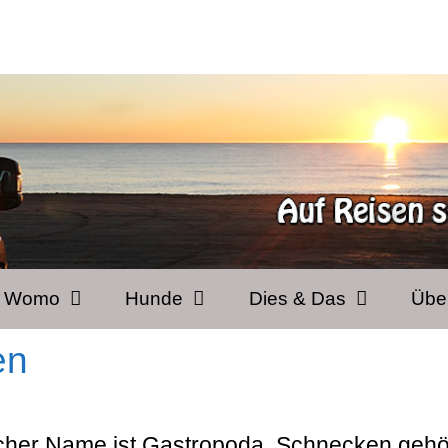
& Womo
Hunde
Dies & Das
Übe
en
icher Name ist Gastropoda. Schnecken geh