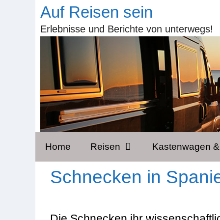
Zum
Auf Reisen sein
Inhalt
Erlebnisse und Berichte von unterwegs!
springen
Home
Reisen
Kastenwagen 
Schnecken in Spani
Die Schnecken ihr wissenschaftl