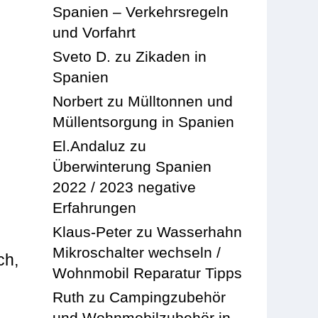
Spanien – Verkehrsregeln
und Vorfahrt
Sveto D.
zu
Zikaden in
Spanien
Norbert
zu
Mülltonnen und
Müllentsorgung in Spanien
El.Andaluz
zu
Überwinterung Spanien
2022 / 2023 negative
Erfahrungen
Klaus-Peter
zu
Wasserhahn
Mikroschalter wechseln /
ch,
Wohnmobil Reparatur Tipps
Ruth
zu
Campingzubehör
und Wohnmobilzubehör in