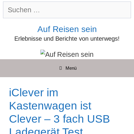
Zum
Suchen
Inhalt
nach:
springen
Auf Reisen sein
Erlebnisse und Berichte von unterwegs!
Menü
iClever im
Kastenwagen ist
Clever – 3 fach USB
Ladegerät Test