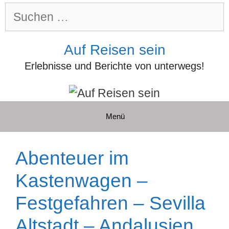
Zum
Suchen
Inhalt
nach:
springen
Auf Reisen sein
Erlebnisse und Berichte von unterwegs!
Menü
Abenteuer im
Kastenwagen –
Festgefahren – Sevilla
Altstadt – Andalusien