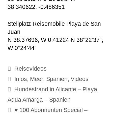
38.340622, -0.486351
Stellplatz Reisemobile Playa de San
Juan
N 38.37696, W 0.41224 N 38°22’37“,
W 0°24’44“
Kategorien
Reisevideos
Schlagwörter
Infos
,
Meer
,
Spanien
,
Videos
Hundestrand in Alicante – Playa
Aqua Amarga – Spanien
♥ 100 Abonnenten Special –