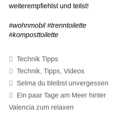
weiterempfiehlst und teilst!
#wohnmobil #
t
renntoilette
#komposttoilette
Kategorien
Technik Tipps
Schlagwörter
Technik
,
Tipps
,
Videos
Selma du bleibst unvergessen
Ein paar Tage am Meer hinter
Valencia zum relaxen