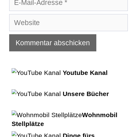
Mail-
Adresse
Website
Youtube Kanal
Unsere Bücher
Wohnmobil
Stellplätze
Dinge fürs