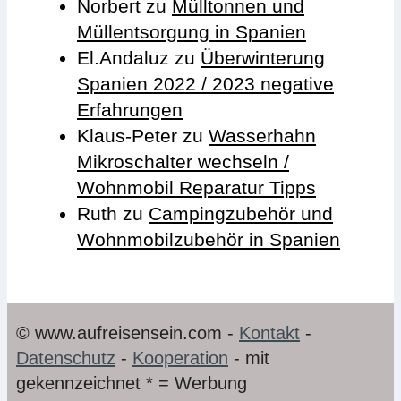
Norbert
zu
Mülltonnen und
Müllentsorgung in Spanien
El.Andaluz
zu
Überwinterung
Spanien 2022 / 2023 negative
Erfahrungen
Klaus-Peter
zu
Wasserhahn
Mikroschalter wechseln /
Wohnmobil Reparatur Tipps
Ruth
zu
Campingzubehör und
Wohnmobilzubehör in Spanien
© www.aufreisensein.com -
Kontakt
-
Datenschutz
-
Kooperation
- mit
gekennzeichnet * = Werbung