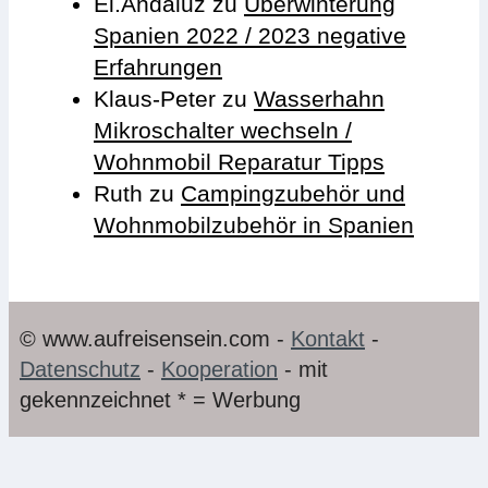
El.Andaluz
zu
Überwinterung
Spanien 2022 / 2023 negative
Erfahrungen
Klaus-Peter
zu
Wasserhahn
Mikroschalter wechseln /
Wohnmobil Reparatur Tipps
Ruth
zu
Campingzubehör und
Wohnmobilzubehör in Spanien
© www.aufreisensein.com -
Kontakt
-
Datenschutz
-
Kooperation
- mit
gekennzeichnet * = Werbung