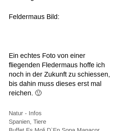
Feldermaus Bild:
Ein echtes Foto von einer
fliegenden Fledermaus hoffe ich
noch in der Zukunft zu schiessen,
bis dahin muss dieses erst mal
reichen. 🙂
Kategorien
Natur - Infos
Schlagwörter
Spanien
,
Tiere
Buffet Es Moli D`En Sopa Manacor